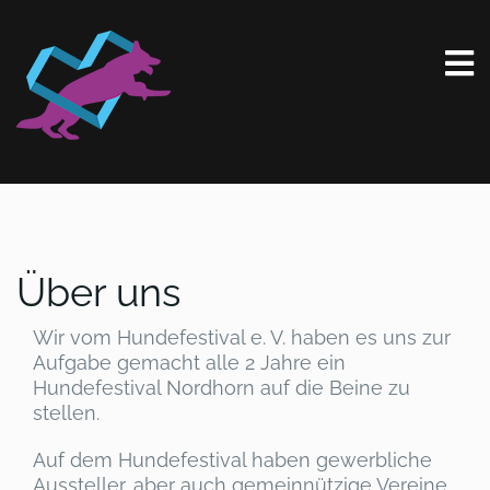
Über uns
Wir vom Hundefestival e. V. haben es uns zur
Aufgabe gemacht alle 2 Jahre ein
Hundefestival Nordhorn auf die Beine zu
stellen.
Auf dem Hundefestival haben gewerbliche
Aussteller, aber auch gemeinnützige Vereine